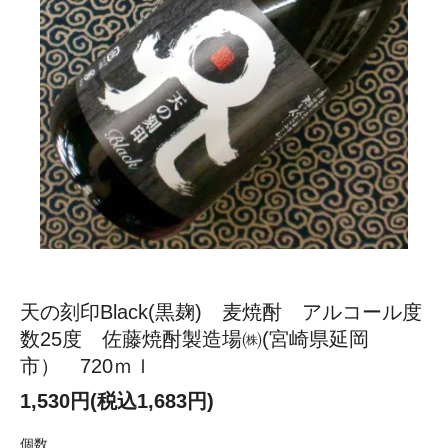
天の刻印Black(黒麹) 麦焼酎 アルコール度
数25度 佐藤焼酎製造場㈱(宮崎県延岡
市） 720ｍｌ
1,530円(税込1,683円)
個数